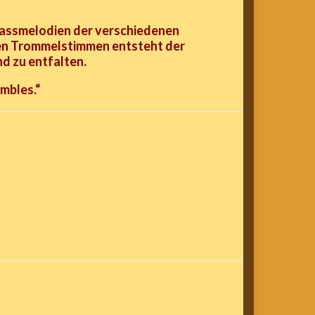
Bassmelodien der verschiedenen
en Trommelstimmen entsteht der
nd zu entfalten.
mbles.“
.