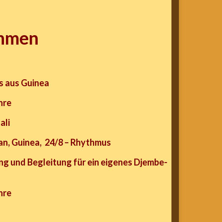
thmen
s aus Guinea
hre
ali
ian, Guinea, 24/8 – Rhythmus
ung und Begleitung für ein eigenes Djembe-
hre