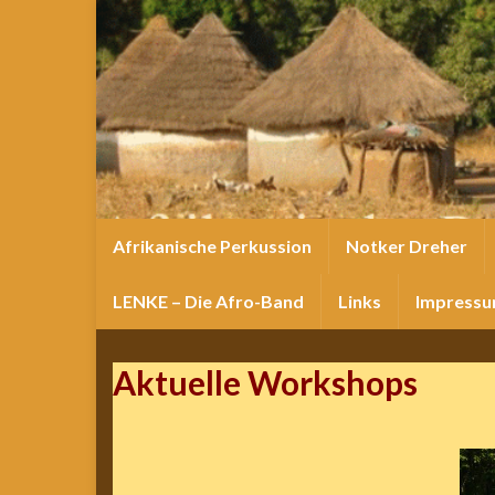
Afrikanische Perkussion
Notker Dreher
LENKE – Die Afro-Band
Links
Impress
Aktuelle Workshops